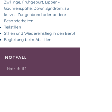
Zwillinge, Frühgeburt, Lippen–
Gaumen­spalte, Down Syndrom, zu
kurzes Zungenband oder andere ­
Besonderheiten
Teilstillen
Stillen und Wiedereinstieg in den Beruf
Begleitung beim Abstillen
NOTFALL
Notruf:
112
Psychiatrischer Krisendienst:
0800 -
655 30 00
Giftnotruf:
089 - 19240